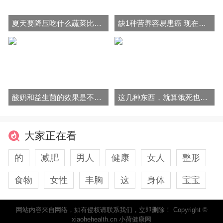
夏天要降压吃什么蔬菜比较好？
缺1种营养容易患癌 现在开始多维生素C食物
酸奶和益生菌的效果是不是一样? 两者冲突吗？
这几种东西，就算饿死也不能吃！
大家正在看
的
减肥
男人
健康
女人
整形
食物
女性
丰胸
这
身体
宝宝
网站内容来自网络，如有侵权请联系我们，立即删除！ Copyright ©
xiaohehealth.cn 小荷健康网