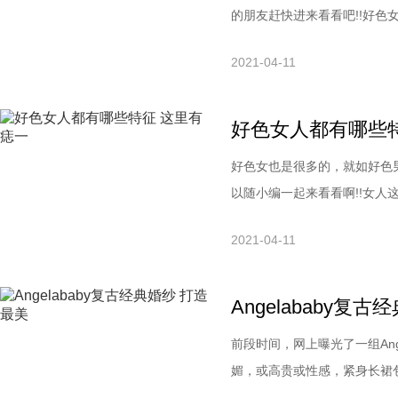
的朋友赶快进来看看吧!!好色
都是外貌协会的，但是，出轨
2021-04-11
时候，他们也会把外形作为一
难看丑陋的女人，估计谁都难
好色女人都有哪些
好色女也是很多的，就如好色
以随小编一起来看看啊!!女人
四周，或嘴唇上有痣的的女人
2021-04-11
系。2、下唇有痣藏匿于心会
开热烈攻势女方也无动于无衷
Angelababy复
前段时间，网上曝光了一组Ang
媚，或高贵或性感，紧身长裙包
于10月8日正式举办婚礼，近