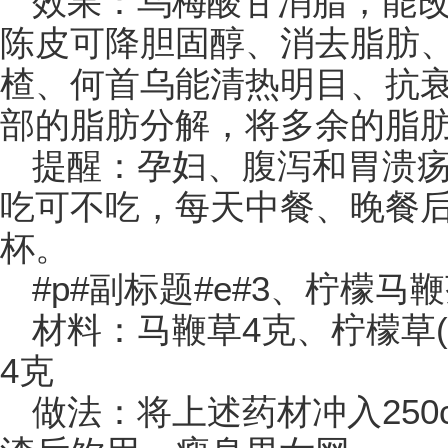
效果：乌梅酸甘消脂，能
陈皮可降胆固醇、消去脂肪
楂、何首乌能清热明目、抗
部的脂肪分解，将多余的脂
提醒：孕妇、腹泻和胃溃
吃可不吃，每天中餐、晚餐后
杯。
#p#副标题#e#3、柠檬马
材料：马鞭草4克、柠檬草(
4克
做法：将上述药材冲入250