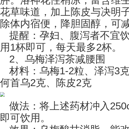
肿。洛神花性稍凉，富含维
花草味道，加上陈皮与决明
除体内宿便，降胆固醇，可
提醒：孕妇、腹泻者不宜
用1杯即可，每天最多2杯。
2、乌梅泽泻茶减腰围
材料：乌梅1-2粒、泽泻3
何首乌2克、陈皮2克
做法：将上述药材冲入250
即可饮用。