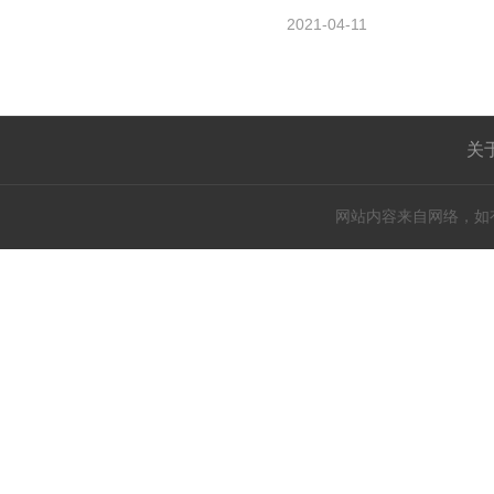
2021-04-11
强迫自己。她还表示自己常自
评论.今年5月，Angel
关
网站内容来自网络，如有侵权请