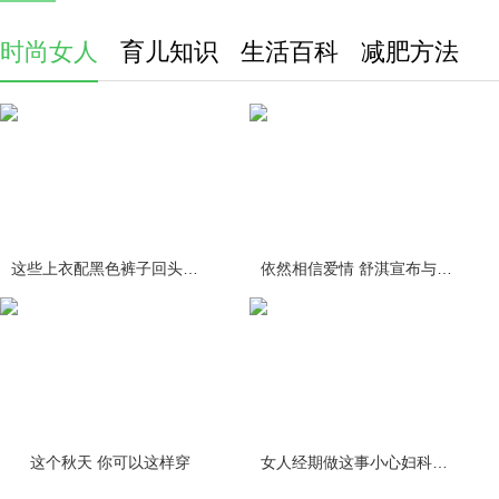
时尚女人
育儿知识
生活百科
减肥方法
这些上衣配黑色裤子回头率百分百
依然相信爱情 舒淇宣布与冯德伦结
这个秋天 你可以这样穿
女人经期做这事小心妇科疾病缠身！