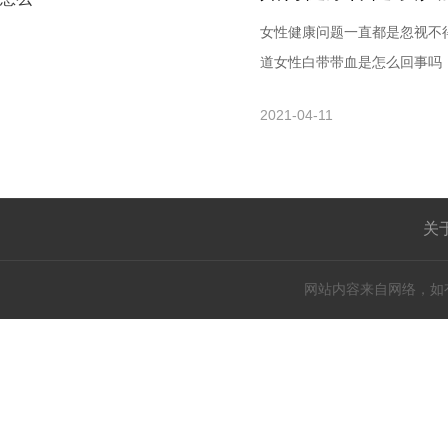
女性健康问题一直都是忽视不
道女性白带带血是怎么回事吗
出现白带带血这种状况有多方
2021-04-11
里可以给大家简单分析一下。
腥味是正常的表现。生理性白
关
网站内容来自网络，如有侵权请