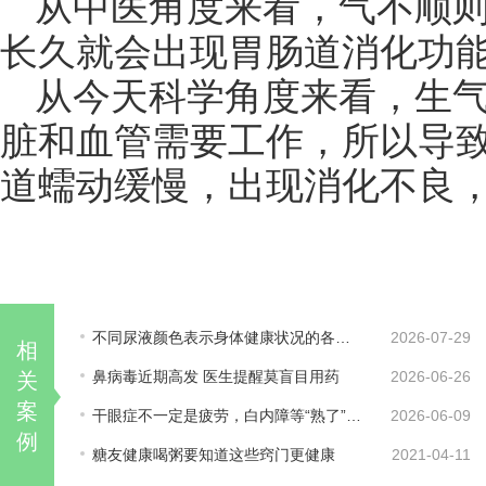
从中医角度来看，气不顺
长久就会出现胃肠道消化功
从今天科学角度来看，生
脏和血管需要工作，所以导
道蠕动缓慢，出现消化不良
不同尿液颜色表示身体健康状况的各种变化
2026-07-29
相
鼻病毒近期高发 医生提醒莫盲目用药
2026-06-26
关
案
干眼症不一定是疲劳，白内障等“熟了”再治是误区
2026-06-09
例
糖友健康喝粥要知道这些窍门更健康
2021-04-11