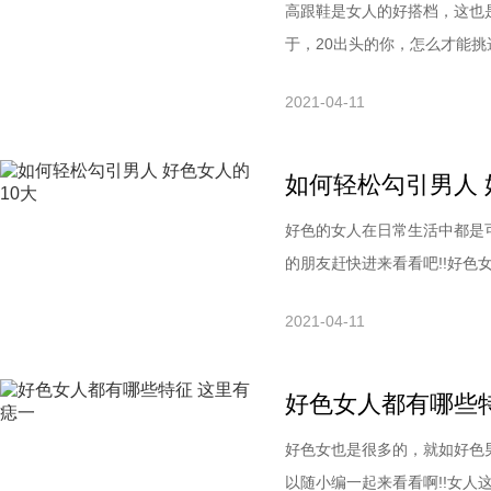
高跟鞋是女人的好搭档，这也
于，20出头的你，怎么才能
吧。挑选高跟鞋的妙招1、最
2021-04-11
选的尺码不觉得小，一天中其
一点。试穿时不能只穿进去对
如何轻松勾引男人 
好色的女人在日常生活中都是
的朋友赶快进来看看吧!!好色
都是外貌协会的，但是，出轨
2021-04-11
时候，他们也会把外形作为一
难看丑陋的女人，估计谁都难
好色女人都有哪些
好色女也是很多的，就如好色
以随小编一起来看看啊!!女人