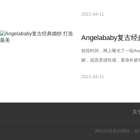
四周，或嘴唇上有痣的的女人
2021-04-11
系。2、下唇有痣藏匿于心会
开热烈攻势女方也无动于无衷
Angelababy复
前段时间，网上曝光了一组Ang
媚，或高贵或性感，紧身长裙包
于10月8日正式举办婚礼，近
2021-04-11
强迫自己。她还表示自己常自
评论.今年5月，Angel
关
网站内容来自网络，如有侵权请