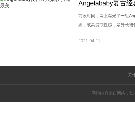
Angelababy复
前段时间，网上曝光了一组Ang
媚，或高贵或性感，紧身长裙包
于10月8日正式举办婚礼，近
2021-04-11
强迫自己。她还表示自己常自
评论.今年5月，Angel
关
网站内容来自网络，如有侵权请