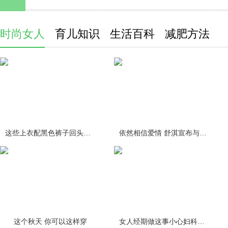
时尚女人
育儿知识
生活百科
减肥方法
这些上衣配黑色裤子回头率百分百
依然相信爱情 舒淇宣布与冯德伦结
这个秋天 你可以这样穿
女人经期做这事小心妇科疾病缠身！