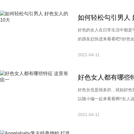
一点。试穿时不能只穿进去对
如何轻松勾引男人 
好色的女人在日常生活中都是
的朋友赶快进来看看吧!!好色
都是外貌协会的，但是，出轨
2021-04-11
时候，他们也会把外形作为一
难看丑陋的女人，估计谁都难
好色女人都有哪些
好色女也是很多的，就如好色
以随小编一起来看看啊!!女人
四周，或嘴唇上有痣的的女人
2021-04-11
系。2、下唇有痣藏匿于心会
开热烈攻势女方也无动于无衷