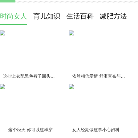
时尚女人
育儿知识
生活百科
减肥方法
这些上衣配黑色裤子回头率百分百
依然相信爱情 舒淇宣布与冯德伦结
这个秋天 你可以这样穿
女人经期做这事小心妇科疾病缠身！