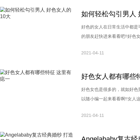
一点。试穿时不能只穿进去对
如何轻松勾引男人 
好色的女人在日常生活中都是
的朋友赶快进来看看吧!!好色
都是外貌协会的，但是，出轨
2021-04-11
时候，他们也会把外形作为一
难看丑陋的女人，估计谁都难
好色女人都有哪些
好色女也是很多的，就如好色
以随小编一起来看看啊!!女人
四周，或嘴唇上有痣的的女人
2021-04-11
系。2、下唇有痣藏匿于心会
开热烈攻势女方也无动于无衷
Angelababy复