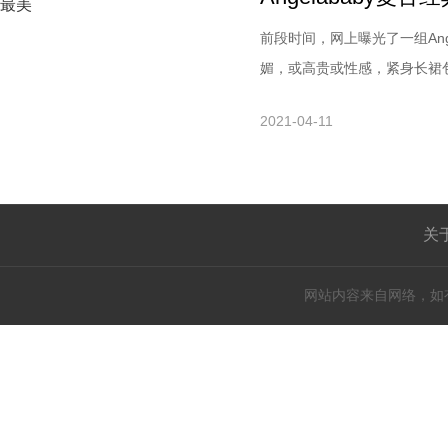
前段时间，网上曝光了一组Ang
媚，或高贵或性感，紧身长裙包
于10月8日正式举办婚礼，近
2021-04-11
强迫自己。她还表示自己常自
评论.今年5月，Angel
关
网站内容来自网络，如有侵权请