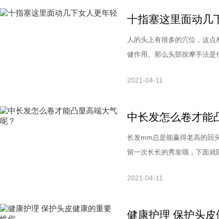
用清水漂清。不管是哪种护发
十指塞这里面动几
人的头上有很多的穴位，这点
健作用。那么头部按摩手法是
呢?一起来看看吧。我们的头
2021-04-11
们有很好的帮助。当你工作非常来的时
头按摩：调节皮肤分泌消疲劳
中长发怎么卷才能
长发mm总是能赢得老高的回
留一次长长的秀发哦，下面就
是普普通通有什么意思?要是
2021-04-11
今天最流行的时尚中长卷发型
发型不用多说是进来最火的韩
健康护理 保护头