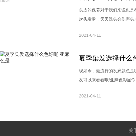
头皮的保养对于我们来说也是
次头发啦，天天洗头会伤害头皮
己的发质，以及季节和活动空
2021-04-11
者，由于皮脂排泄旺盛，头发
洗发1次，才能保证头发的清
夏季染发选择什么
现如今，最流行的发廊颜色是
友可以来看看哦!亚麻色彰显
新，同时也使得吸精指数蹭蹭
2021-04-11
两肩，既甜美又迷人。空气刘
得整个造型都变得灵动十分，
关