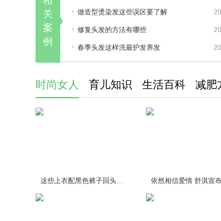
相
做造型烫染发这些误区要了解
20
关
案
修复头发的方法有哪些
20
例
春季头发这样洗最护发养发
20
时尚女人
育儿知识
生活百科
减肥
这些上衣配黑色裤子回头率百分百