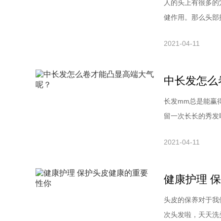
人的头上有很多的
健作用。那么头部
呢?一起来看看吧
2021-04-11
们有很好的帮助。当你
头按摩：调节皮肤
中长发怎么
长发mm总是能赢
留一次长长的秀发
是普普通通有什么
2021-04-11
今天最流行的时尚
发型不用多说是进
健康护理 
头皮的保养对于我
次头发啦，天天洗