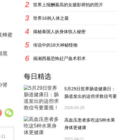
2
世界上报酬最高的女摄影师拍的照片
3
世界16例人体之最
4
揭秘泰国人妖身体惊人秘密
及蜂蜜
5
传说中的18大神秘怪物
得黑
6
揭湘西最恐怖赶尸蛊术邪术
每日精选
补肾
5月29日世界肠道健康日：
肠道发出的这些求救信号要
重视！
2026-05-29
高血压患者多吃这5种水果
身体更健康
-11
2021-04-11