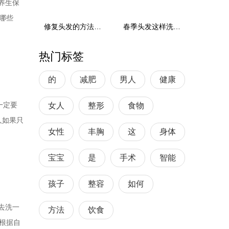
养生保
哪些
修复头发的方法有哪些
春季头发这样洗最护发养发
话，对我
-]手抓
热门标签
的
减肥
男人
健康
一定要
女人
整形
食物
人如果只
女性
丰胸
这
身体
，要问
发这一款
宝宝
是
手术
智能
孩子
整容
如何
去洗一
方法
饮食
根据自