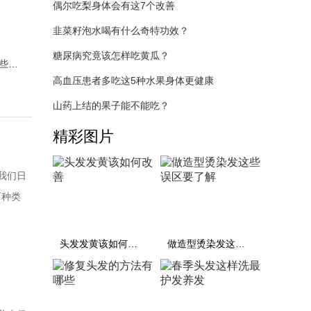
偶尔吃梨身体会有这7个改善
韭菜籽泡水喝有什么奇特功效？
糖尿病究竟该怎样吃黄瓜？
女人怀孕第一个月有哪些反应？
高血压患者多吃这5种水果身体更健康
山药上结的果子能不能吃？
精彩图片
我们日
两种类
洗型
然后再
头发发黄该如何改善
做造型烫染发这些误区要了解