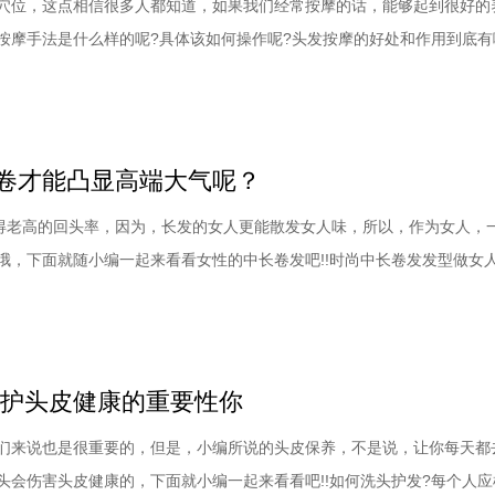
穴位，这点相信很多人都知道，如果我们经常按摩的话，能够起到很好的
按摩手法是什么样的呢?具体该如何操作呢?头发按摩的好处和作用到底有
。我们的头皮上有很多神经末梢和组织，这是多加按摩和刺激这些穴位的
工作非常来的时候，抓抓头，会让脑袋清晰哦。[!--empirenews.page-
分泌消疲劳具体
卷才能凸显高端大气呢？
得老高的回头率，因为，长发的女人更能散发女人味，所以，作为女人，
哦，下面就随小编一起来看看女性的中长卷发吧!!时尚中长卷发发型做女
意思?要是没有一点精心别致在，那和咸鱼又有什么区别?那么问题就来了
中长卷发型有哪些?让妈网百科给你报个菜名，来走起着!1、蛋卷中长卷
来最火的韩式烫发造型了，上至韩
保护头皮健康的重要性你
们来说也是很重要的，但是，小编所说的头皮保养，不是说，让你每天都
头会伤害头皮健康的，下面就小编一起来看看吧!!如何洗头护发?每个人应