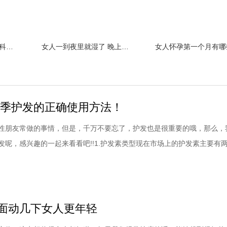
女人经期做这事小心妇科疾病缠身！
女人一到夜里就湿了 晚上老出汗咋
夏季护发的正确使用方法！
性朋友常做的事情，但是，千万不要忘了，护发也是很重要的哦，那么，
发呢，感兴趣的一起来看看吧!!1.护发素类型现在市场上的护发素主要有
使用的，而另外一种则是洗完头发之后再使用的，通常这种护发素都是免
护发产品而言，通常需要将头发漂清后取护发素适量均匀涂抹在头发上，
是哪种护发素，在使用的时候都要注意让头
面动几下女人更年轻