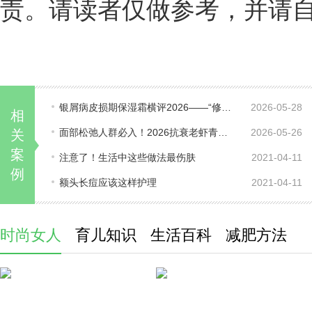
责。请读者仅做参考，并请自行承担全
银屑病皮损期保湿霜横评2026——“修护深度”三层论，谁更适配进展期？
2026-05-28
相
面部松弛人群必入！2026抗衰老虾青素有哪些？紧致皮肤抗老必看
2026-05-26
关
案
注意了！生活中这些做法最伤肤
2021-04-11
例
额头长痘应该这样护理
2021-04-11
时尚女人
育儿知识
生活百科
减肥方法