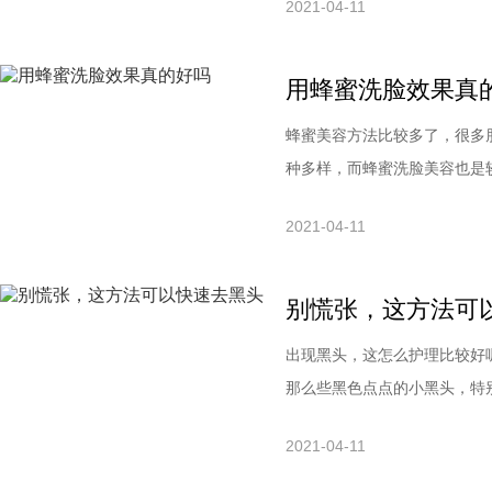
2021-04-11
十种流行的嫩肤美容洗脸方,给
一种神奇的成分:茶多酚。它
用蜂蜜洗脸效果真
蜂蜜美容方法比较多了，很多
种多样，而蜂蜜洗脸美容也是
随小编一起来了一下了，希望
2021-04-11
蜜洗脸可以起到排毒养颜、消
脸的时候在洗脸水中滴入2～
别慌张，这方法可
出现黑头，这怎么护理比较好
那么些黑色点点的小黑头，特
会不会有什么危害，如何祛除
2021-04-11
康，现在我们需要了解黑头，
去很不美观因为黑头都是呈现