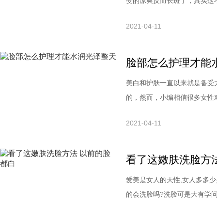
变的凉爽反而长斑了，其实这
所以到了秋天之后，大部分人
2021-04-11
水是一定要的。可是突然长斑
下药，才能解决这长斑的现象
脸部怎么护理才能
美白和护肤一直以来就是备受
的，然而，小编相信很多女性
补水方法呢，相信爱美的你一
2021-04-11
皮肤缺水的情况时，我们不妨
洗脸日常生活中我们每天都要
看了这嫩肤洗脸方
爱美是女人的天性,女人多多少
的会洗脸吗?洗脸可是大有学
料,如用醋、淘米水、盐水、蜂