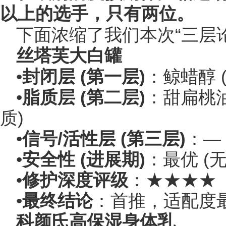
以上的选手，只有两位。
下面浓缩了我们本次“三层
丝塔芙大白罐
•
封闭层 (第一层)
：鲸蜡醇 
•
脂质层 (第二层)
：甜扁桃油
质)
•
信号/活性层 (第三层)
：—
•
安全性 (进展期)
：最优 (无
•
修护深度评级
：★★★★
•
最终结论
：首推，适配度
科颜氏高保湿身体乳