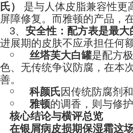
氏）
是与人体皮脂兼容性更
屏障修复。而雅顿的产品，
​​​​​​​3、
安全性：配方表是最大
进展期的皮肤不应承担任何
￮
丝塔芙大白罐
是配方
色、无传统争议防腐，在本
善。
￮
科颜氏
因传统防腐剂
￮
雅顿
的调香，则与修
核心结论与横评总览
在银屑病皮损期保湿霜这