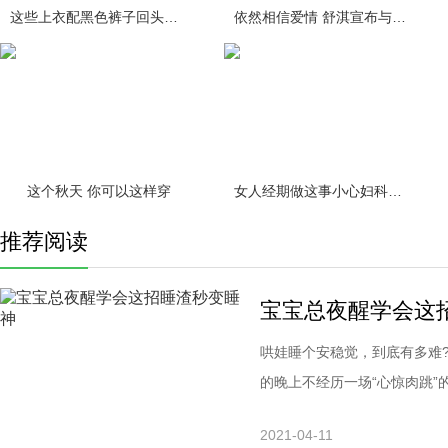
这些上衣配黑色裤子回头率百分百
依然相信爱情 舒淇宣布与冯德伦结
这个秋天 你可以这样穿
女人经期做这事小心妇科疾病缠身！
推荐阅读
宝宝总夜醒学会这
哄娃睡个安稳觉，到底有多难?
的晚上不经历一场“心惊肉跳
其身，必久寐已!从睡床上奶
2021-04-11
要“根据地”——手+口，本菌