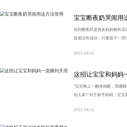
袋安抚奶嘴试一试，说不定真
宝宝断夜奶哭闹用
说到断夜奶是很多妈妈都有话
直都没有成功，只要孩子一哭
些危害!1、宝宝睡眠不足。
2021-04-11
绪、整体状态都不佳。2、妈
长久睡不好，那妈妈的精神状
这招让宝宝和妈妈
“宝宝晚上一翻身就醒，我哪睡得
别人家?”对于新手妈妈，宝
无可恋地感慨：宝贝，你夜里
2021-04-11
理。有一种夜醒叫妈把我弄醒
期间翻身或出现一些声响，不