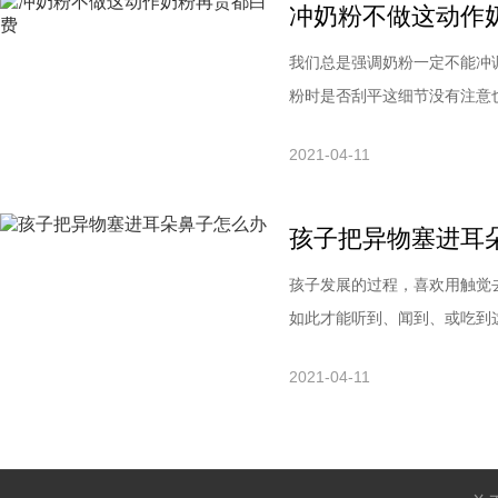
冲奶粉不做这动作
我们总是强调奶粉一定不能冲
粉时是否刮平这细节没有注意
太浓或过稀都不行。加的奶粉
2021-04-11
下，是为了舀多的奶粉去掉，
罐口有一个突出的部分，这个
孩子把异物塞进耳
孩子发展的过程，喜欢用触觉
如此才能听到、闻到、或吃到
生想说明以下三点：若是东西
2021-04-11
就会利用打喷嚏的方式试图将
是鼻涕鼻水，让这个异物不要