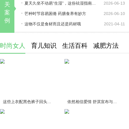
夏天久坐不动易“生湿”，这份祛湿指南请收好！
2026-06-13
关
案
芒种时节容易困倦 药膳食养有妙方
2026-06-10
例
这物不仅是食材而且还是药材哦
2021-04-11
时尚女人
育儿知识
生活百科
减肥方法
这些上衣配黑色裤子回头率百分百
依然相信爱情 舒淇宣布与冯德伦结