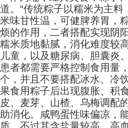
道。“传统粽子以糯米为主料
米味甘性温，可健脾养胃，
烦的作用，二者搭配实现阴阳
糯米质地黏腻，消化难度较
儿童，以及糖尿病、胆囊炎
患者都需要严格控制食用量
个，并且不要搭配冰水、冷
果食用粽子后出现腹胀、积
皮、麦芽、山楂、乌梅调配
助消化。咸鸭蛋性味偏凉，
质，不过其含盐量较高，高