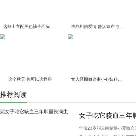
这些上衣配黑色裤子回头率百分百
依然相信爱情 舒淇宣布与冯德伦结
这个秋天 你可以这样穿
女人经期做这事小心妇科疾病缠身！
推荐阅读
女子吃它咳血三年
年仅23岁的云南姑娘小夏咳