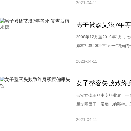
2021-04-11
回了家。回到家后，刘女士感
变得不对称了。刘女士在家人
男子被诊艾滋7年等
2008年12月至2016年
原本打算2009年“五一”结
其血样HIV抗体为阳性。钟啸
2021-04-11
年12月25日到四川大学华西
将此情况反馈给金牛区疾控
女子整容失败致终
吉安女孩王丽中专毕业后，一
朋友圈属于非常励志的那种。王
受面部脂肪填充手术，术前说
2021-04-11
定脑梗、脑疝、失智、偏瘫。
今，她到底经历了什么?为其进